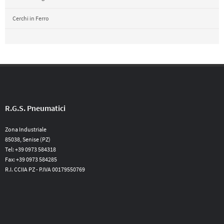
Cerchi in Ferro
R.G.S. Pneumatici
Zona Industriale
85038, Senise (PZ)
Tel: +39 0973 584318
Fax: +39 0973 584285
R.I. CCIIA PZ - P.IVA 00179550769