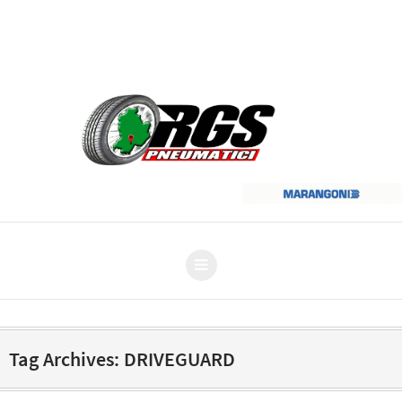
Al vostro fianco dal 1963 | info@rgspneumatici.it
Tag Archives: DRIVEGUARD